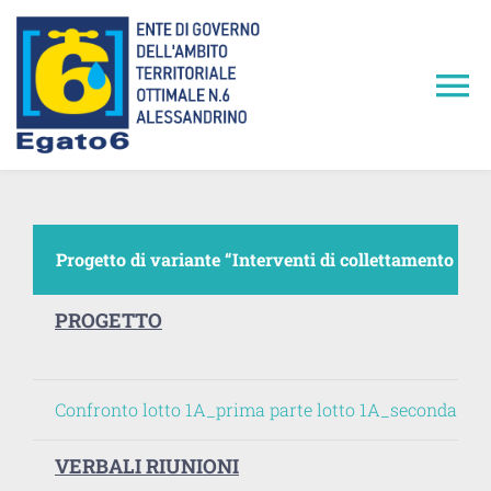
Salta
al
contenuto
To
Na
Home
L’EGATO6
Progetto di variante “Interventi di collettamento 
Servizio Idrico Integrato
PROGETTO
Iniziative e Attività
Confronto
lotto 1A_prima parte
lotto 1A_seconda par
Conferenze dei Servizi
VERBALI RIUNIONI