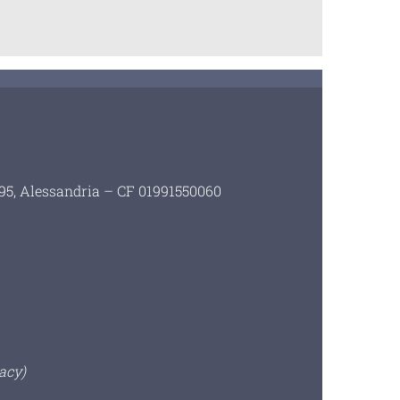
i 95, Alessandria – CF 01991550060
acy)