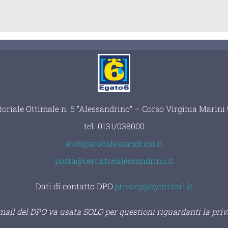
toriale Ottimale n. 6 “Alessandrino” – Corso Virginia Marin
tel.
0131/038000
ato6@ato6alessandrino.it
posta@cert.ato6alessandrino.it
Dati di contatto DPO
:
privacy@syntrasrl.it
 mail del DPO va usata SOLO per questioni riguardanti la priv