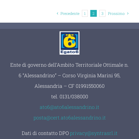
Precedente
1
2
3
Prossimo
Ente di governo dell’Ambito Territoriale Ottimale n.
6 “Alessandrino” – Corso Virginia Marini 95,
Alessandria – CF 01991550060
tel.
0131/038000
ato6@ato6alessandrino.it
posta@cert.ato6alessandrino.it
Dati di contatto DPO
:
privacy@syntrasrl.it