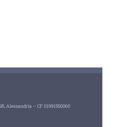
i 95, Alessandria – CF 01991550060