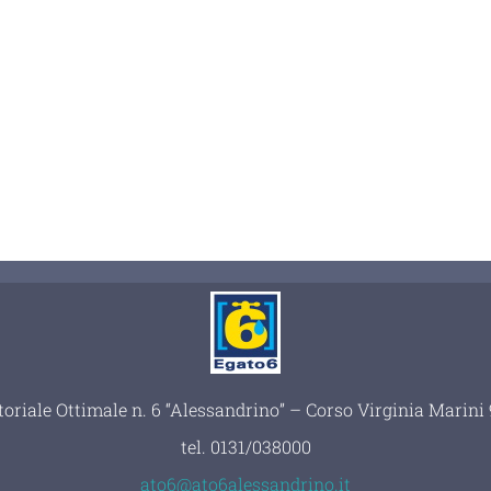
toriale Ottimale n. 6 “Alessandrino” – Corso Virginia Marin
tel.
0131/038000
ato6@ato6alessandrino.it