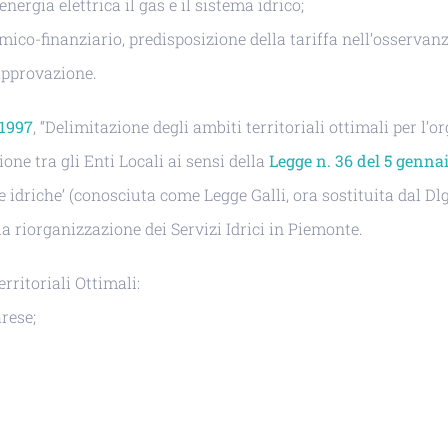
nergia elettrica il gas e il sistema idrico;
mico-finanziario, predisposizione della tariffa nell’osservan
’approvazione.
 1997
, “Delimitazione degli ambiti territoriali ottimali per l’
one tra gli Enti Locali ai sensi della
Legge n. 36 del 5 genna
se idriche’ (conosciuta come Legge Galli, ora sostituita dal Dl
a riorganizzazione dei Servizi Idrici in Piemonte.
rritoriali Ottimali:
rese;