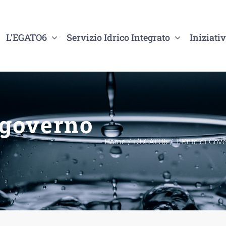
L’EGATO6
Servizio Idrico Integrato
Iniziativ
i governo
Home
L’EGATO6
L’Ente di Gov