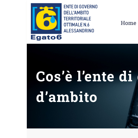
Salta
al
Home
contenuto
Cos’è l’ente d
d’ambito