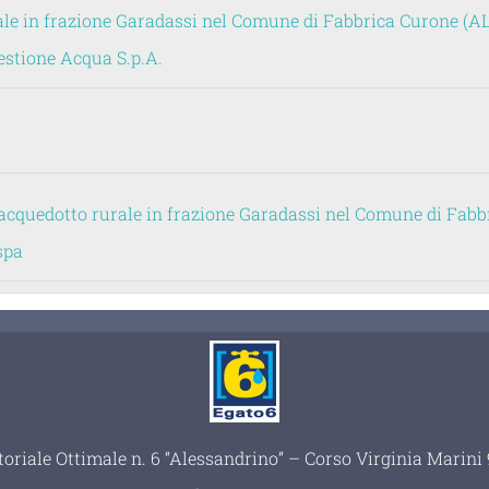
e in frazione Garadassi nel Comune di Fabbrica Curone (AL)
Gestione Acqua S.p.A.
quedotto rurale in frazione Garadassi nel Comune di Fabbr
spa
toriale Ottimale n. 6 “Alessandrino” – Corso Virginia Marin