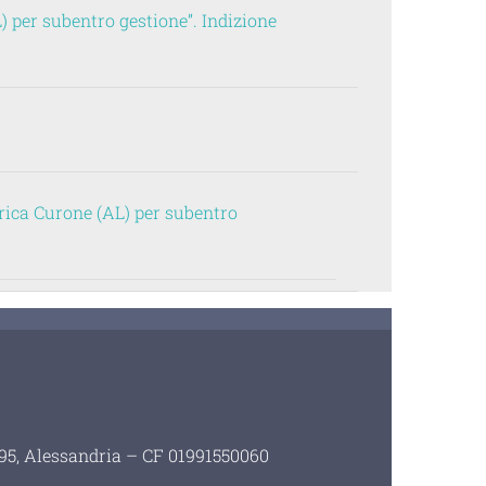
 per subentro gestione”. Indizione
ica Curone (AL) per subentro
i 95, Alessandria – CF 01991550060