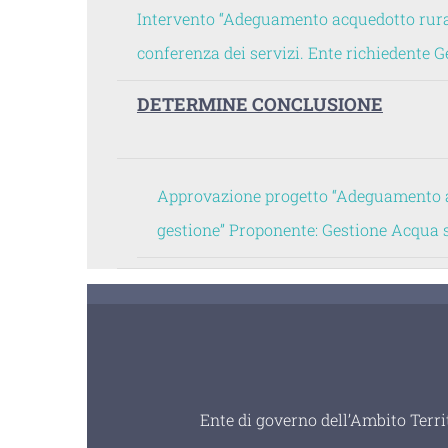
Intervento “Adeguamento acquedotto rural
conferenza dei servizi. Ente richiedente 
DETERMINE CONCLUSIONE
Approvazione progetto “Adeguamento ac
gestione”
Proponente: Gestione Acqua 
Ente di governo dell’Ambito Terri