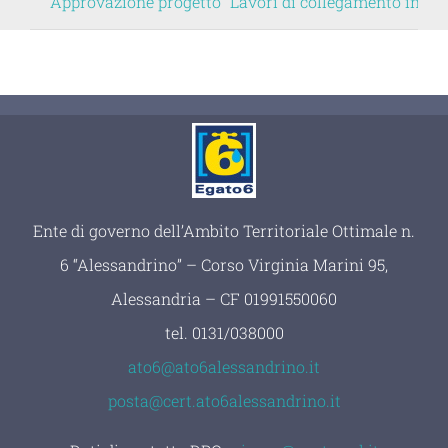
Approvazione progetto “Lavori di collegamento interr
Ente di governo dell’Ambito Territoriale Ottimale n.
6 “Alessandrino” – Corso Virginia Marini 95,
Alessandria – CF 01991550060
tel.
0131/038000
ato6@ato6alessandrino.it
posta@cert.ato6alessandrino.it