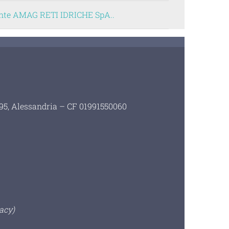
dente AMAG RETI IDRICHE SpA..
i 95, Alessandria – CF 01991550060
acy)