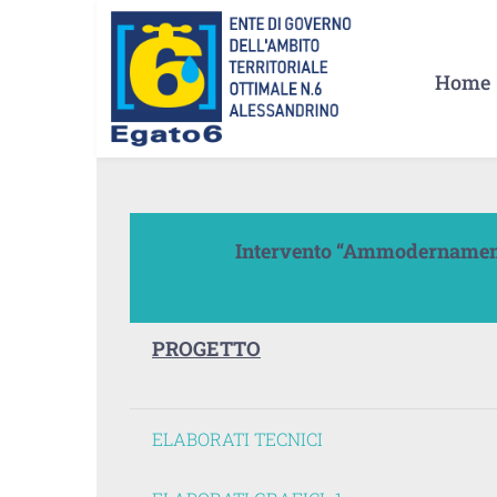
Salta
al
Home
contenuto
Intervento “Ammodernament
PROGETTO
ELABORATI TECNICI