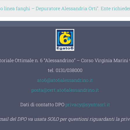
linea fanghi – Depuratore Alessandria Orti”. Ente richie
toriale Ottimale n. 6 “Alessandrino” – Corso Virginia Marin
tel.
0131/038000
ato6@ato6alessandrino.it
posta@cert.ato6alessandrino.it
Dati di contatto DPO
:
privacy@syntrasrl.it
 mail del DPO va usata SOLO per questioni riguardanti la priv