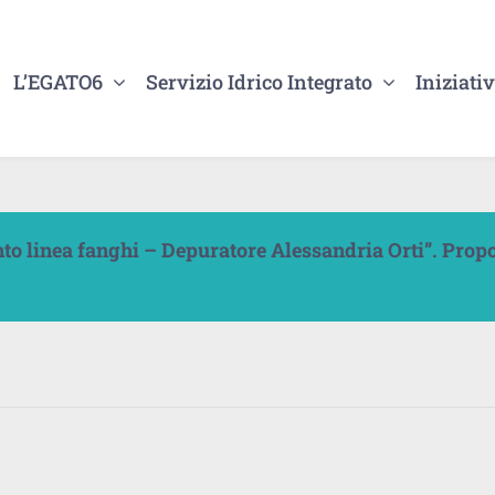
L’EGATO6
Servizio Idrico Integrato
Iniziativ
o linea fanghi – Depuratore Alessandria Orti”. Pro