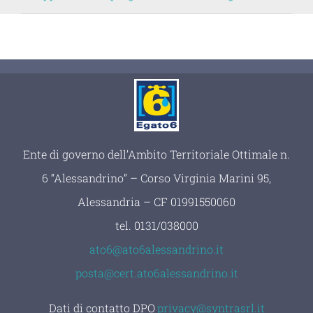
Ente di governo dell’Ambito Territoriale Ottimale n.
6 “Alessandrino” – Corso Virginia Marini 95,
Alessandria – CF 01991550060
tel.
0131/038000
ato6@ato6alessandrino.it
posta@cert.ato6alessandrino.it
Dati di contatto DPO
:
privacy@syntrasrl.it