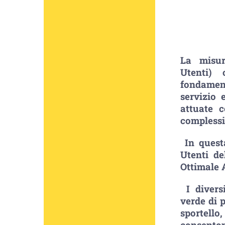
La misur
Utenti)
fondament
servizio 
attuate 
complessi
In quest
Utenti de
Ottimale 
I divers
verde di p
sportell
consento