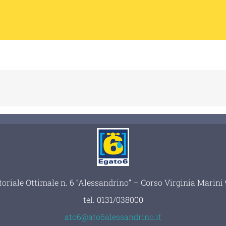
toriale Ottimale n. 6 “Alessandrino” – Corso Virginia Marin
tel.
0131/038000
ato6@ato6alessandrino.it