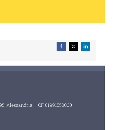
Facebook
X
LinkedIn
i 95, Alessandria – CF 01991550060