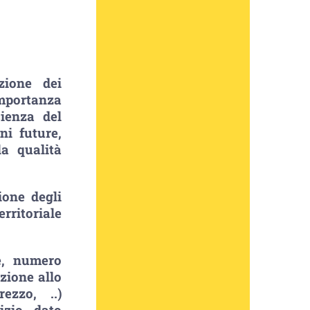
zione dei
portanza
cienza del
ni future,
a qualità
ione degli
rritoriale
ne, numero
azione allo
ezzo, ..)
izio dato