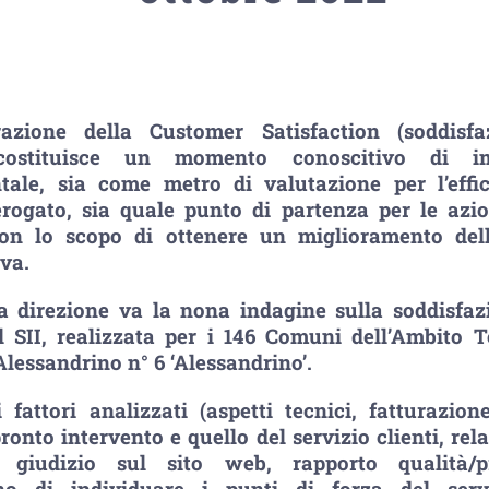
azione della Customer Satisfaction (soddisfa
 costituisce un momento conoscitivo di im
ale, sia come metro di valutazione per l’effi
erogato, sia quale punto di partenza per le azio
con lo scopo di ottenere un miglioramento dell
va.
a direzione va la nona indagine sulla soddisfaz
l SII, realizzata per i 146 Comuni dell’Ambito Te
Alessandrino n° 6 ‘Alessandrino’.
i fattori analizzati (aspetti tecnici, fatturazio
ronto intervento e quello del servizio clienti, rel
o, giudizio sul sito web, rapporto qualità/pr
no di individuare i punti di forza del serv