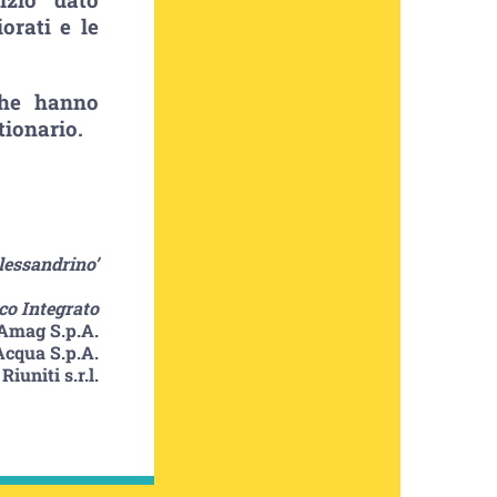
orati e le
 che hanno
tionario.
lessandrino’
ico Integrato
Amag S.p.A.
Acqua S.p.A.
iuniti s.r.l.