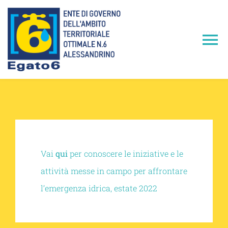
Salta
al
contenuto
To
Na
Home
L’EGATO6
Servizio Idrico Integrato
Vai
qui
per conoscere le iniziative e le
attività messe in campo per affrontare
Iniziative e Attività
l’emergenza idrica, estate 2022
Conferenze dei Servizi