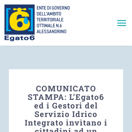
Salta
al
contenuto
To
Na
Home
L’EGATO6
Servizio Idrico Integrato
COMUNICATO
STAMPA: L’Egato6
ed i Gestori del
Iniziative e Attività
Servizio Idrico
Integrato invitano i
Conferenze dei Servizi
cittadini ad un