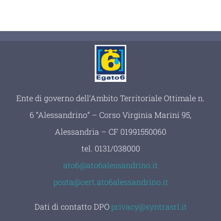
Ente di governo dell’Ambito Territoriale Ottimale n.
6 “Alessandrino” – Corso Virginia Marini 95,
Alessandria – CF 01991550060
tel.
0131/038000
ato6@ato6alessandrino.it
posta@cert.ato6alessandrino.it
Dati di contatto DPO
:
privacy@syntrasrl.it