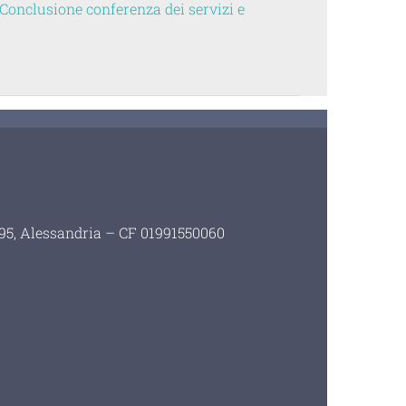
 Conclusione conferenza dei servizi e
i 95, Alessandria – CF 01991550060