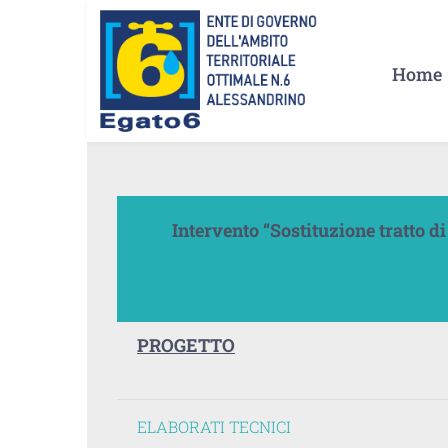
Salta
al
Home
contenuto
Intervento “Sostituzione tratto d
PROGETTO
ELABORATI TECNICI