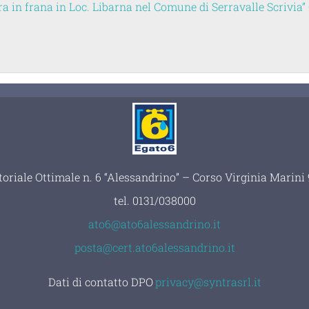
ra in frana in Loc. Libarna nel Comune di Serravalle Scrivia”
toriale Ottimale n. 6 “Alessandrino” – Corso Virginia Marin
tel.
0131/038000
ato6@ato6alessandrino.it
posta@cert.ato6alessandrino.it
Dati di contatto DPO
:
privacy@syntrasrl.it