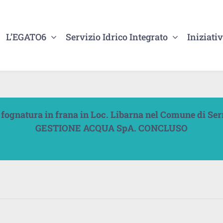
L’EGATO6
Servizio Idrico Integrato
Iniziativ
i fognatura in frana in Loc. Libarna nel Comune di Ser
GESTIONE ACQUA SpA. CONCLUSO